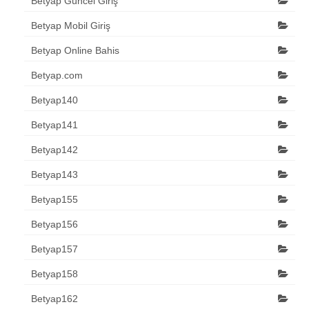
Betyap Güncel Giriş
Betyap Mobil Giriş
Betyap Online Bahis
Betyap.com
Betyap140
Betyap141
Betyap142
Betyap143
Betyap155
Betyap156
Betyap157
Betyap158
Betyap162