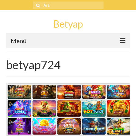
Şunu
ara:
Betyap
Menü
Betyap Nedir? 2026’da Platformun Genel Yapısı
betyap724
Betyap Mobil ve m.betyap sitesi
Betyap Üyelik Süreci
Best of BETYAP Giriş Formu Nasıl Doldurulur?
Betyap İletişim ve Canlı Destek Birimi
Bahis Bonusları
Betyap