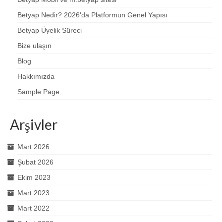
Betyap Nedir? 2026'da Platformun Genel Yapısı
Betyap Üyelik Süreci
Bize ulaşın
Blog
Hakkımızda
Sample Page
Arşivler
Mart 2026
Şubat 2026
Ekim 2023
Mart 2023
Mart 2022