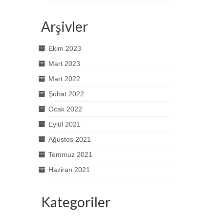
Arşivler
Ekim 2023
Mart 2023
Mart 2022
Şubat 2022
Ocak 2022
Eylül 2021
Ağustos 2021
Temmuz 2021
Haziran 2021
Kategoriler