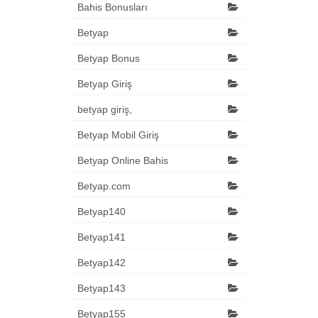
Bahis Bonusları
Betyap
Betyap Bonus
Betyap Giriş
betyap giriş,
Betyap Mobil Giriş
Betyap Online Bahis
Betyap.com
Betyap140
Betyap141
Betyap142
Betyap143
Betyap155