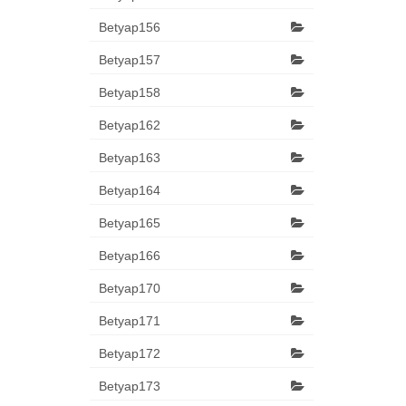
Betyap156
Betyap157
Betyap158
Betyap162
Betyap163
Betyap164
Betyap165
Betyap166
Betyap170
Betyap171
Betyap172
Betyap173