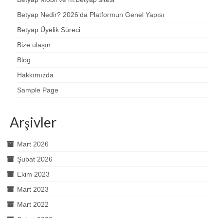
Betyap Nedir? 2026'da Platformun Genel Yapısı
Betyap Üyelik Süreci
Bize ulaşın
Blog
Hakkımızda
Sample Page
Arşivler
Mart 2026
Şubat 2026
Ekim 2023
Mart 2023
Mart 2022