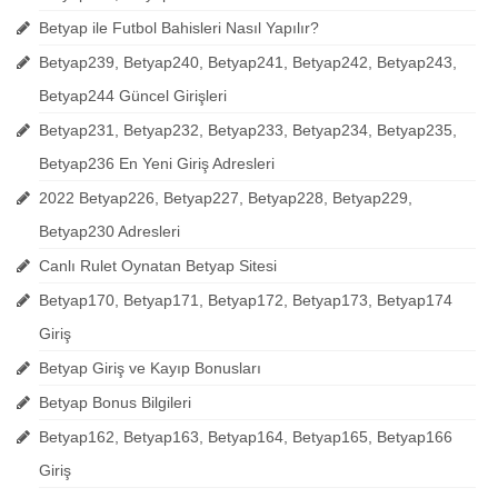
Betyap ile Futbol Bahisleri Nasıl Yapılır?
Betyap239, Betyap240, Betyap241, Betyap242, Betyap243,
Betyap244 Güncel Girişleri
Betyap231, Betyap232, Betyap233, Betyap234, Betyap235,
Betyap236 En Yeni Giriş Adresleri
2022 Betyap226, Betyap227, Betyap228, Betyap229,
Betyap230 Adresleri
Canlı Rulet Oynatan Betyap Sitesi
Betyap170, Betyap171, Betyap172, Betyap173, Betyap174
Giriş
Betyap Giriş ve Kayıp Bonusları
Betyap Bonus Bilgileri
Betyap162, Betyap163, Betyap164, Betyap165, Betyap166
Giriş