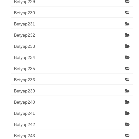
Betyap229
Betyap230
Betyap231
Betyap232
Betyap233
Betyap234
Betyap235
Betyap236
Betyap239
Betyap240
Betyap241
Betyap242
Betyap243