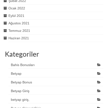
Şubat 2022
Ocak 2022
Eylül 2021
Ağustos 2021
Temmuz 2021
Haziran 2021
Kategoriler
Bahis Bonusları
Betyap
Betyap Bonus
Betyap Giriş
betyap giriş,