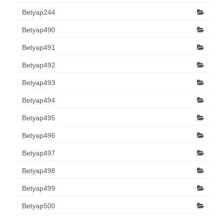
Betyap244
Betyap490
Betyap491
Betyap492
Betyap493
Betyap494
Betyap495
Betyap496
Betyap497
Betyap498
Betyap499
Betyap500