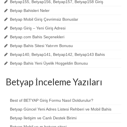
Betyap155, Betyap156, Betyap157, Betyap158 Giriş
Betyap Bahisleri Neler
Betyap Mobil Giriş Çevrimsiz Bonuslar
Betyap Giriş – Yeni Giriş Adresi
Betyap.com Bahis Seçenekleri
Betyap Bahis Sitesi Yatırım Bonusu
Betyap140, Betyap141, Betyap142, Betyap143 Bahis
Betyap Bahis Yeni Üyelik Hoşgeldin Bonusu
Betyap İnceleme Yazıları
Best of BETYAP Giriş Formu Nasıl Doldurulur?
Betyap Güncel Yeni Adres Listesi Rehberi ve Mobil Bahis
Betyap İletişim ve Canlı Destek Birimi
Betyap Mobil ve m.betyap sitesi