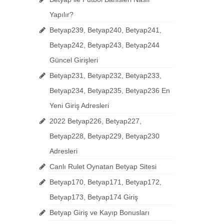
Yapılır?
Betyap239, Betyap240, Betyap241,
Betyap242, Betyap243, Betyap244
Güncel Girişleri
Betyap231, Betyap232, Betyap233,
Betyap234, Betyap235, Betyap236 En
Yeni Giriş Adresleri
2022 Betyap226, Betyap227,
Betyap228, Betyap229, Betyap230
Adresleri
Canlı Rulet Oynatan Betyap Sitesi
Betyap170, Betyap171, Betyap172,
Betyap173, Betyap174 Giriş
Betyap Giriş ve Kayıp Bonusları